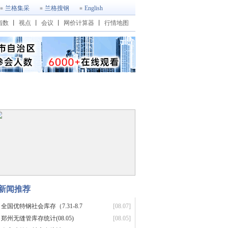
兰格集采
兰格搜钢
English
指数
丨
视点
丨
会议
丨
网价计算器
丨
行情地图