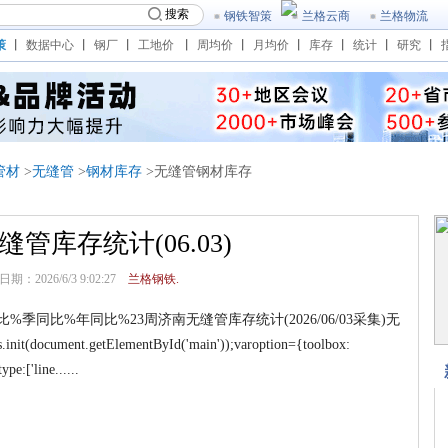
搜索
钢铁智策
兰格云商
兰格物流
策
丨
数据中心
丨
钢厂
丨
工地价
丨
周均价
丨
月均价
丨
库存
丨
统计
丨
研究
丨
管材
>
无缝管
>
钢材库存
>无缝管钢材库存
管库存统计(06.03)
期：2026/6/3 9:02:27
兰格钢铁.
同比%年同比%23周济南无缝管库存统计(2026/06/03采集)无
it(document.getElementById('main'));varoption={toolbox:
e:['line......