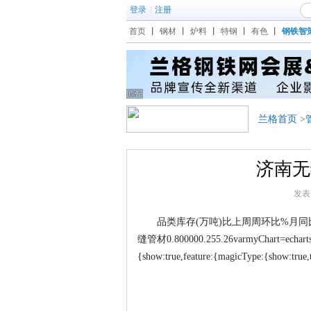
登录
|
注册
首页
丨
钢材
丨
炉料
丨
特钢
丨
有色
丨
钢铁智
兰格首页
>
济南无缝
发表日
品类库存(万吨)比上周周环比%月同比%季
缝管材0.800000.255.26varmyChart=echarts.in
{show:true,feature:{magicType:{show:true,typ