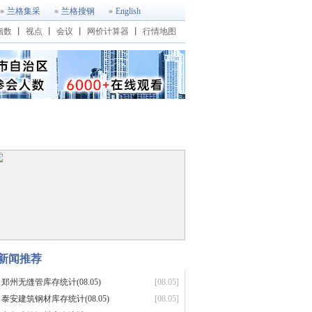
兰格集采
兰格搜钢
English
指数
丨
视点
丨
会议
丨
网价计算器
丨
行情地图