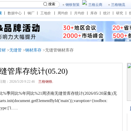
搜索
钢铁智策
兰格云商
兰格物流
策
丨
数据中心
丨
钢厂
丨
工地价
丨
周均价
丨
月均价
丨
库存
丨
统计
丨
研究
丨
管材
>
无缝管
>
钢材库存
>无缝管钢材库存
管库存统计(05.20)
：2026/5/20 9:22:46
兰格钢铁.
同比%年同比%21周济南无缝管库存统计(2026/05/20采集)无
.init(document.getElementById('main'));varoption={toolbox:
e:['l......