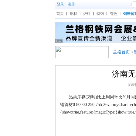
登录
|
注册
首页
丨
钢材
丨
炉料
丨
特钢
丨
有色
丨
钢铁智
兰格首页
>
济南无缝
发表日期
品类库存(万吨)比上周周环比%月同比%季
缝管材0.80000.250.755.26varmyChart=echarts
{show:true,feature:{magicType:{show:true,typ