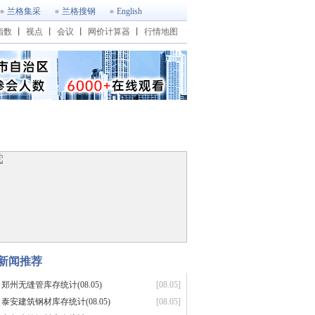
兰格集采
兰格搜钢
English
指数
丨
视点
丨
会议
丨
网价计算器
丨
行情地图