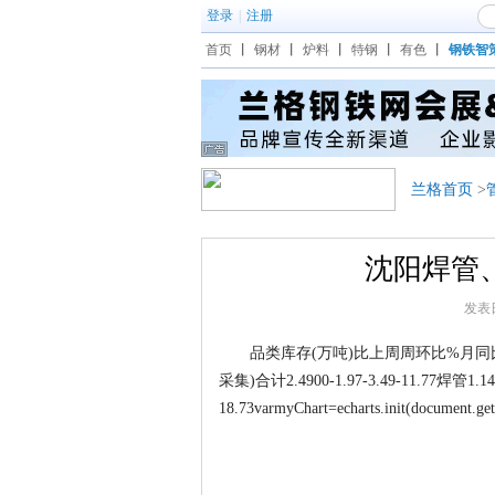
登录
|
注册
首页
丨
钢材
丨
炉料
丨
特钢
丨
有色
丨
钢铁智
兰格首页
>
沈阳焊管、
发表日期
品类库存(万吨)比上周周环比%月同比%季
采集)合计2.4900-1.97-3.49-11.77焊管1.1400
18.73varmyChart=echarts.init(document.getE