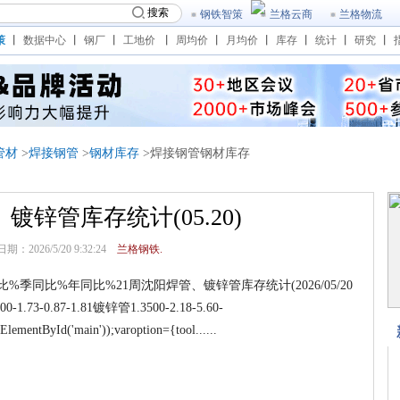
搜索
钢铁智策
兰格云商
兰格物流
策
丨
数据中心
丨
钢厂
丨
工地价
丨
周均价
丨
月均价
丨
库存
丨
统计
丨
研究
丨
管材
>
焊接钢管
>
钢材库存
>焊接钢管钢材库存
镀锌管库存统计(05.20)
：2026/5/20 9:32:24
兰格钢铁.
同比%年同比%21周沈阳焊管、镀锌管库存统计(2026/05/20
-1.73-0.87-1.81镀锌管1.3500-2.18-5.60-
lementById('main'));varoption={tool......