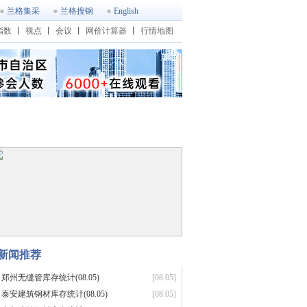
兰格集采
兰格搜钢
English
指数
丨
视点
丨
会议
丨
网价计算器
丨
行情地图