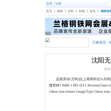
登录
|
注册
首页
丨
钢材
丨
炉料
丨
特钢
丨
有色
丨
钢铁智
兰格首页
>
沈阳无缝
发表日期
品类库存(万吨)比上周周环比%月同比%季
缝管材1.8400-1.081.6511.44varmyChart=echar
{show:true,feature:{magicType:{show:true,ty