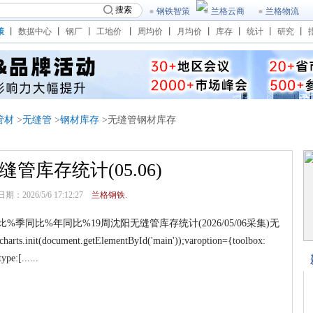
搜索
钢铁智策
兰格云商
兰格物流
策
丨
数据中心
丨
钢厂
丨
工地价
丨
周均价
丨
月均价
丨
库存
丨
统计
丨
研究
丨
管材
>
无缝管
>
钢材库存
>无缝管钢材库存
管库存统计(05.06)
：2026/5/6 17:12:27
兰格钢铁.
同比%年同比%19周沈阳无缝管库存统计(2026/05/06采集)无
ts.init(document.getElementById('main'));varoption={toolbox:
pe:[......