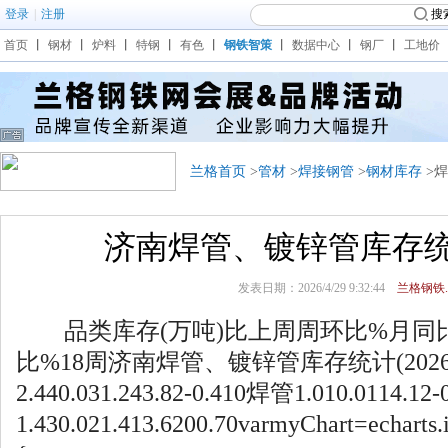
登录
|
注册
搜
首页
丨
钢材
丨
炉料
丨
特钢
丨
有色
丨
钢铁智策
丨
数据中心
丨
钢厂
丨
工地价
兰格首页
>
管材
>
焊接钢管
>
钢材库存
>
济南焊管、镀锌管库存统计(
发表日期：2026/4/29 9:32:44
兰格钢铁.
品类库存(万吨)比上周周环比%月同
比%18周济南焊管、镀锌管库存统计(2026/
2.440.031.243.82-0.410焊管1.010.0114.1
1.430.021.413.6200.70varmyChart=echarts.i