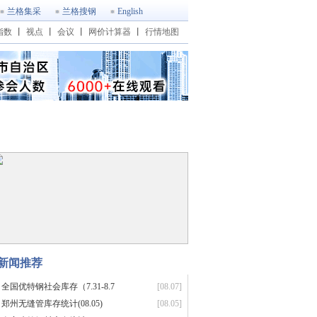
兰格集采
兰格搜钢
English
指数
丨
视点
丨
会议
丨
网价计算器
丨
行情地图