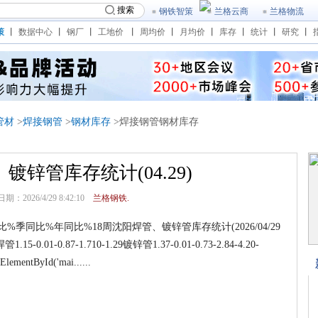
搜索
钢铁智策
兰格云商
兰格物流
策
丨
数据中心
丨
钢厂
丨
工地价
丨
周均价
丨
月均价
丨
库存
丨
统计
丨
研究
丨
管材
>
焊接钢管
>
钢材库存
>焊接钢管钢材库存
镀锌管库存统计(04.29)
：2026/4/29 8:42:10
兰格钢铁.
同比%年同比%18周沈阳焊管、镀锌管库存统计(2026/04/29
管1.15-0.01-0.87-1.710-1.29镀锌管1.37-0.01-0.73-2.84-4.20-
ElementById('mai......