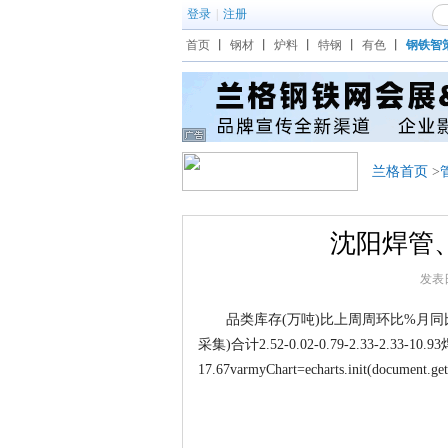
登录
|
注册
首页
丨
钢材
丨
炉料
丨
特钢
丨
有色
丨
钢铁智
兰格首页
>
沈阳焊管、
发表日期
品类库存(万吨)比上周周环比%月同比%季
采集)合计2.52-0.02-0.79-2.33-2.33-10.93焊
17.67varmyChart=echarts.init(document.get