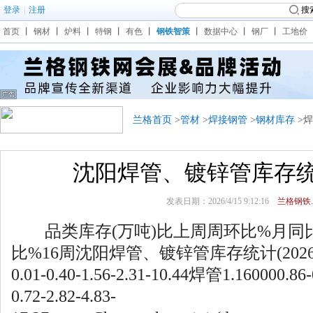
登录
|
注册
搜
首页
丨
钢材
丨
炉料
丨
特钢
丨
有色
丨
钢铁智策
丨
数据中心
丨
钢厂
丨
工地价
兰格首页
>
管材
>
焊接钢管
>
钢材库存
>
沈阳焊管、镀锌管库存统计(
发表日期：2026/4/15 9:12:16
兰格钢铁.
品类库存(万吨)比上周周环比%月同
比%16周沈阳焊管、镀锌管库存统计(2026/04
0.01-0.40-1.56-2.31-10.44焊管1.160000.8
0.72-2.82-4.83-