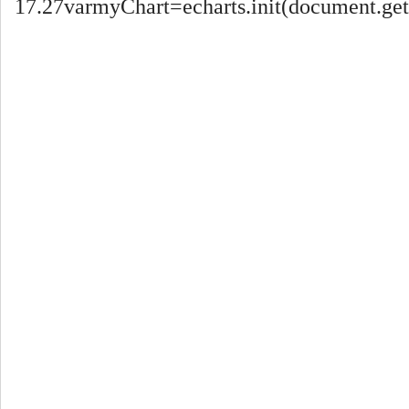
17.27varmyChart=echarts.init(document.getE