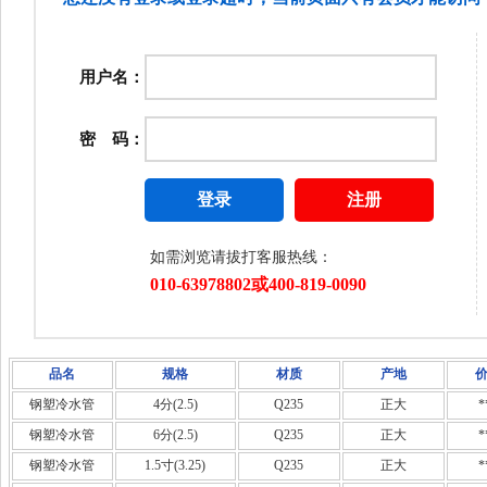
品名
规格
材质
产地
钢塑冷水管
4分(2.5)
Q235
正大
*
钢塑冷水管
6分(2.5)
Q235
正大
*
钢塑冷水管
1.5寸(3.25)
Q235
正大
*