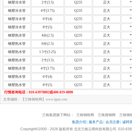
钢塑冷水管
2寸(3.5)
Q235
正大
*
钢塑冷水管
4寸(3.75)
Q235
正大
*
钢塑冷水管
6寸(4)
Q235
正大
*
钢塑冷水管
8寸(5)
Q235
正大
*
钢塑热水管
4分(2.5)
Q235
正大
*
钢塑热水管
6分(2.5)
Q235
正大
*
钢塑热水管
1.5寸(3.25)
Q235
正大
*
钢塑热水管
2寸(3.5)
Q235
正大
*
钢塑热水管
4寸(3.75)
Q235
正大
*
钢塑热水管
6寸(4)
Q235
正大
*
钢塑热水管
8寸(5)
Q235
正大
*
行情咨询电话：010-63978802或400-819-0090
文章编辑：【兰格钢铁网】www.lgmi.com