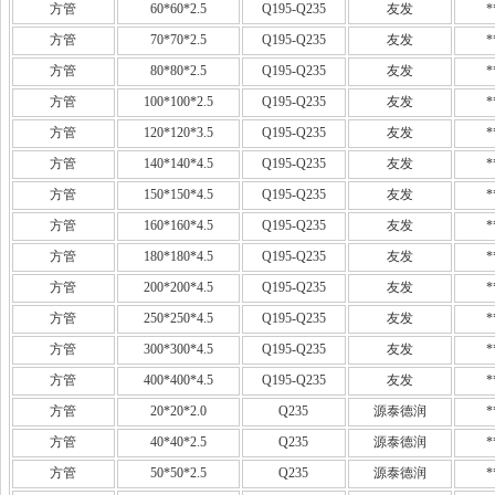
方管
60*60*2.5
Q195-Q235
友发
*
方管
70*70*2.5
Q195-Q235
友发
*
方管
80*80*2.5
Q195-Q235
友发
*
方管
100*100*2.5
Q195-Q235
友发
*
方管
120*120*3.5
Q195-Q235
友发
*
方管
140*140*4.5
Q195-Q235
友发
*
方管
150*150*4.5
Q195-Q235
友发
*
方管
160*160*4.5
Q195-Q235
友发
*
方管
180*180*4.5
Q195-Q235
友发
*
方管
200*200*4.5
Q195-Q235
友发
*
方管
250*250*4.5
Q195-Q235
友发
*
方管
300*300*4.5
Q195-Q235
友发
*
方管
400*400*4.5
Q195-Q235
友发
*
方管
20*20*2.0
Q235
源泰德润
*
方管
40*40*2.5
Q235
源泰德润
*
方管
50*50*2.5
Q235
源泰德润
*