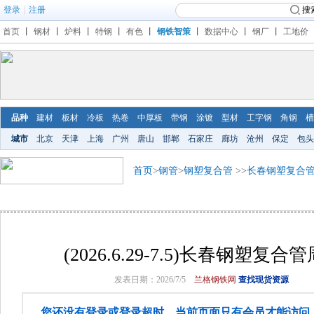
登录
|
注册
搜
首页
丨
钢材
丨
炉料
丨
特钢
丨
有色
丨
钢铁智策
丨
数据中心
丨
钢厂
丨
工地价
品种
建材
板材
冷板
热卷
中厚板
带钢
涂镀
型材
工字钢
角钢
槽
城市
北京
天津
上海
广州
唐山
邯郸
石家庄
廊坊
沧州
保定
包头
首页
>
钢管
>
钢塑复合管
>>
长春钢塑复合
(2026.6.29-7.5)长春钢塑
发表日期：2026/7/5
兰格钢铁网
查找现货资源