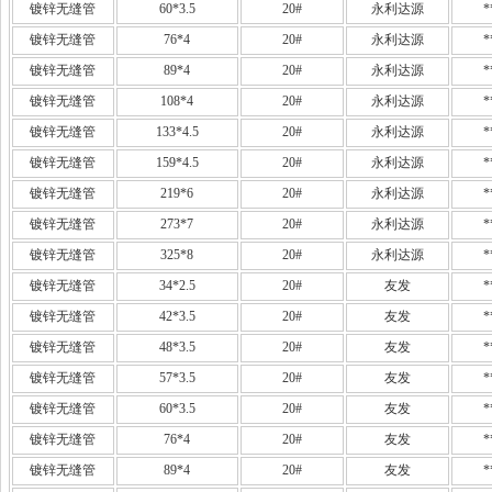
镀锌无缝管
60*3.5
20#
永利达源
*
镀锌无缝管
76*4
20#
永利达源
*
镀锌无缝管
89*4
20#
永利达源
*
镀锌无缝管
108*4
20#
永利达源
*
镀锌无缝管
133*4.5
20#
永利达源
*
镀锌无缝管
159*4.5
20#
永利达源
*
镀锌无缝管
219*6
20#
永利达源
*
镀锌无缝管
273*7
20#
永利达源
*
镀锌无缝管
325*8
20#
永利达源
*
镀锌无缝管
34*2.5
20#
友发
*
镀锌无缝管
42*3.5
20#
友发
*
镀锌无缝管
48*3.5
20#
友发
*
镀锌无缝管
57*3.5
20#
友发
*
镀锌无缝管
60*3.5
20#
友发
*
镀锌无缝管
76*4
20#
友发
*
镀锌无缝管
89*4
20#
友发
*