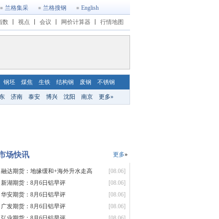
兰格集采
兰格搜钢
English
指数
丨
视点
丨
会议
丨
网价计算器
丨
行情地图
钢坯
煤焦
生铁
结构钢
废钢
不锈钢
东
济南
泰安
博兴
沈阳
南京
更多»