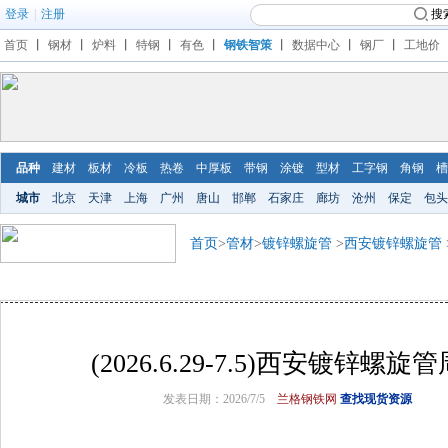
登录
|
注册
搜
首页
丨
钢材
丨
炉料
丨
特钢
丨
有色
丨
钢铁智策
丨
数据中心
丨
钢厂
丨
工地价
品种
建材
板材
冷板
热卷
中厚板
带钢
涂镀
型材
工字钢
角钢
槽
城市
北京
天津
上海
广州
唐山
邯郸
石家庄
廊坊
沧州
保定
包头
首页
>
管材
>
镀锌螺旋管
>
西安镀锌螺旋管
(2026.6.29-7.5)西安镀锌
发表日期：2026/7/5
兰格钢铁网
查找现货资源