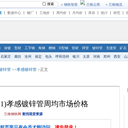
搜索
钢铁智策
兰格云商
兰格物流
策
丨
数据中心
丨
钢厂
丨
工地价
丨
周均价
丨
月均价
丨
库存
丨
统计
丨
研究
丨
钢
涂镀
型材
工字钢
角钢
槽钢
H型钢
管材
焊管
镀锌管
无缝管
矿石
石家庄
廊坊
沧州
保定
包头
呼和浩特
银川
太原
河南
郑州
西安
山
镀锌管
>>
孝感镀锌管
>正文
5-5.31)孝感镀锌管周均市场价格
1
兰格钢铁网
查找现货资源