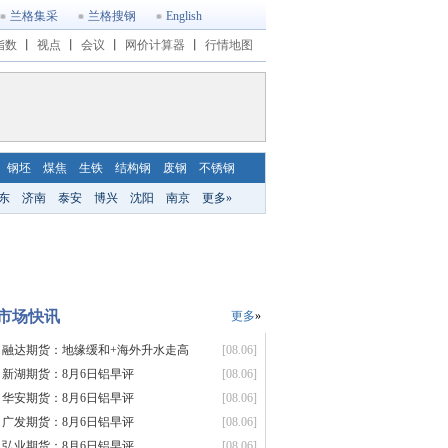
兰格集采
兰格搜钢
English
指数
丨
视点
丨
会议
丨
网价计算器
丨
行情地图
钢坯
煤焦
生铁
结构钢
废钢
不锈钢
东
济南
泰安
博兴
沈阳
南京
更多»