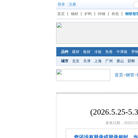
登录
|
注册
首页
丨
钢材
丨
炉料
丨
特钢
丨
有色
丨
钢铁智
品种
建材
板材
冷板
热卷
中厚板
带
城市
北京
天津
上海
广州
唐山
邯郸
首页
>
钢管
>
(2026.5.2
发表日期：2026/5/3