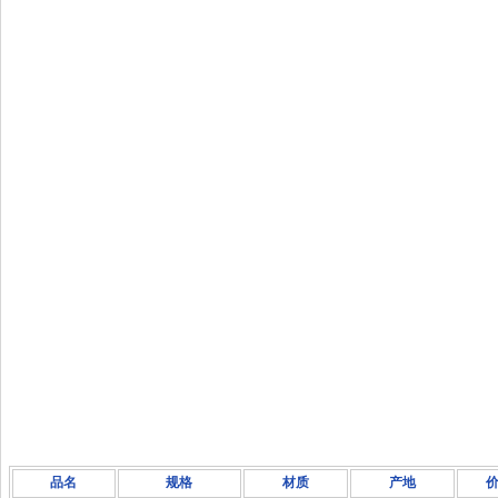
品名
规格
材质
产地