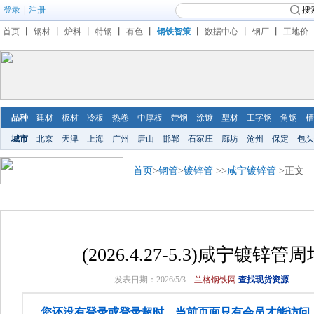
登录
|
注册
搜
首页
丨
钢材
丨
炉料
丨
特钢
丨
有色
丨
钢铁智策
丨
数据中心
丨
钢厂
丨
工地价
品种
建材
板材
冷板
热卷
中厚板
带钢
涂镀
型材
工字钢
角钢
槽
城市
北京
天津
上海
广州
唐山
邯郸
石家庄
廊坊
沧州
保定
包头
首页
>
钢管
>
镀锌管
>>
咸宁镀锌管
>正文
(2026.4.27-5.3)咸宁镀锌
发表日期：2026/5/3
兰格钢铁网
查找现货资源