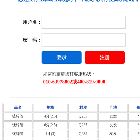
品名
规格
材质
产地
镀锌管
4分(2.5)
Q235
友发
*
镀锌管
6分(2.5)
Q235
友发
*
镀锌管
1寸(3)
Q235
友发
*