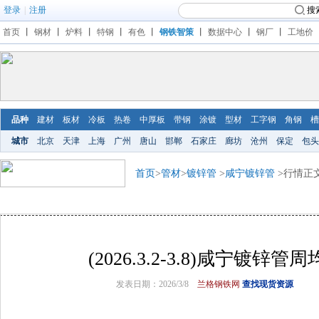
登录
|
注册
搜
首页
丨
钢材
丨
炉料
丨
特钢
丨
有色
丨
钢铁智策
丨
数据中心
丨
钢厂
丨
工地价
品种
建材
板材
冷板
热卷
中厚板
带钢
涂镀
型材
工字钢
角钢
槽
城市
北京
天津
上海
广州
唐山
邯郸
石家庄
廊坊
沧州
保定
包头
首页
>
管材
>
镀锌管
>
咸宁镀锌管
>行情正
(2026.3.2-3.8)咸宁镀锌
发表日期：2026/3/8
兰格钢铁网
查找现货资源