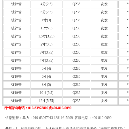
镀锌管
4分(2.5)
Q235
友发
*
镀锌管
6分(2.5)
Q235
友发
*
镀锌管
1寸(3)
Q235
友发
*
镀锌管
1.2寸(3)
Q235
友发
*
镀锌管
1.5寸(3.25)
Q235
友发
*
镀锌管
2寸(3.5)
Q235
友发
*
镀锌管
3寸(3.75)
Q235
友发
*
镀锌管
4寸(3.75)
Q235
友发
*
镀锌管
5寸(4)
Q235
友发
*
镀锌管
6寸(4)
Q235
友发
*
镀锌管
8寸(5)
Q235
友发
*
镀锌管
10寸(5.5)
Q235
友发
*
镀锌管
12寸(5.75)
Q235
友发
*
行情咨询电话：010-63978802或400-819-0090
信息监督：马力：010-63967913 13811615299 客服电话：400-819-0090
备注：
1、如无特殊说明，上述价格均为市场含税交易参考价（增值税税率13%）