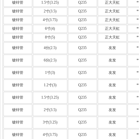
镀锌管
1.5寸(3.25)
Q235
正大天虹
*
镀锌管
2寸(3.5)
Q235
正大天虹
*
镀锌管
4寸(3.75)
Q235
正大天虹
*
镀锌管
6寸(4)
Q235
正大天虹
*
镀锌管
8寸(5)
Q235
正大天虹
*
镀锌管
4分(2.5)
Q235
友发
*
镀锌管
6分(2.5)
Q235
友发
*
镀锌管
1寸(3)
Q235
友发
*
镀锌管
1.2寸(3)
Q235
友发
*
镀锌管
1.5寸(3.25)
Q235
友发
*
镀锌管
2寸(3.5)
Q235
友发
*
镀锌管
3寸(3.25)
Q235
友发
*
镀锌管
4寸(3.75)
Q235
友发
*