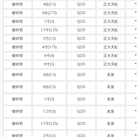
镀锌管
4分(2.5)
Q235
正大天虹
*
镀锌管
6分(2.75)
Q235
正大天虹
*
镀锌管
1寸(3)
Q235
正大天虹
*
镀锌管
1.5寸(3.25)
Q235
正大天虹
*
镀锌管
2寸(3.5)
Q235
正大天虹
*
镀锌管
4寸(3.75)
Q235
正大天虹
*
镀锌管
6寸(4)
Q235
正大天虹
*
镀锌管
8寸(5)
Q235
正大天虹
*
镀锌管
4分(2.5)
Q235
友发
*
镀锌管
6分(2.5)
Q235
友发
*
镀锌管
1寸(3)
Q235
友发
*
镀锌管
1.2寸(3)
Q235
友发
*
镀锌管
1.5寸(3.25)
Q235
友发
*
镀锌管
2寸(3.5)
Q235
友发
*