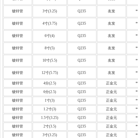
镀锌管
3寸(3.25)
Q235
友发
*
镀锌管
4寸(3.75)
Q235
友发
*
镀锌管
6寸(4)
Q235
友发
*
镀锌管
8寸(5)
Q235
友发
*
镀锌管
10寸(5.5)
Q235
友发
*
镀锌管
12寸(5.75)
Q235
友发
*
镀锌管
4分(2.5)
Q235
正金元
*
镀锌管
6分(2.5)
Q235
正金元
*
镀锌管
1寸(3)
Q235
正金元
*
镀锌管
1.2寸(3)
Q235
正金元
*
镀锌管
1.5寸(3.25)
Q235
正金元
*
镀锌管
2寸(3.5)
Q235
正金元
*
镀锌管
3寸(3.25)
Q235
正金元
*