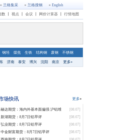
兰格集采
兰格搜钢
English
指数
丨
视点
丨
会议
丨
网价计算器
丨
行情地图
钢坯
煤焦
生铁
结构钢
废钢
不锈钢
东
济南
泰安
博兴
沈阳
南京
更多»