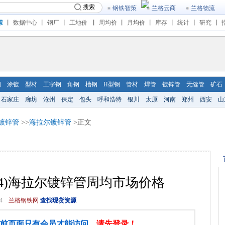
搜索
钢铁智策
兰格云商
兰格物流
策
丨
数据中心
丨
钢厂
丨
工地价
丨
周均价
丨
月均价
丨
库存
丨
统计
丨
研究
丨
钢
涂镀
型材
工字钢
角钢
槽钢
H型钢
管材
焊管
镀锌管
无缝管
矿石
石家庄
廊坊
沧州
保定
包头
呼和浩特
银川
太原
河南
郑州
西安
山
镀锌管
>>
海拉尔镀锌管
>正文
-12.14)海拉尔镀锌管周均市场价格
4
兰格钢铁网
查找现货资源