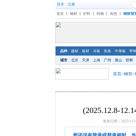
登录
|
注册
首页
丨
钢材
丨
炉料
丨
特钢
丨
有色
丨
钢铁智
品种
建材
板材
冷板
热卷
中厚板
带
城市
北京
天津
上海
广州
唐山
邯郸
首页
>
钢管
>
(2025.12.8
发表日期：2025/12/1