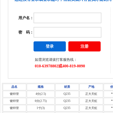
品名
规格
材质
产地
镀锌管
4分(2.5)
Q235
正大天虹
*
镀锌管
6分(2.75)
Q235
正大天虹
*
镀锌管
1寸(3)
Q235
正大天虹
*