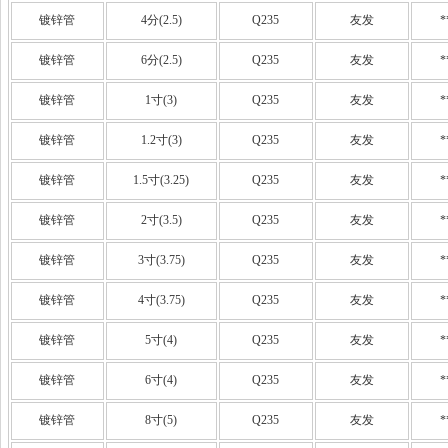
镀锌管
4分(2.5)
Q235
友发
*
镀锌管
6分(2.5)
Q235
友发
*
镀锌管
1寸(3)
Q235
友发
*
镀锌管
1.2寸(3)
Q235
友发
*
镀锌管
1.5寸(3.25)
Q235
友发
*
镀锌管
2寸(3.5)
Q235
友发
*
镀锌管
3寸(3.75)
Q235
友发
*
镀锌管
4寸(3.75)
Q235
友发
*
镀锌管
5寸(4)
Q235
友发
*
镀锌管
6寸(4)
Q235
友发
*
镀锌管
8寸(5)
Q235
友发
*