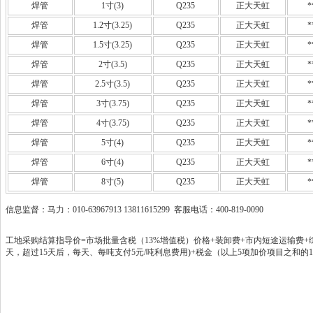
焊管
1寸(3)
Q235
正大天虹
*
焊管
1.2寸(3.25)
Q235
正大天虹
*
焊管
1.5寸(3.25)
Q235
正大天虹
*
焊管
2寸(3.5)
Q235
正大天虹
*
焊管
2.5寸(3.5)
Q235
正大天虹
*
焊管
3寸(3.75)
Q235
正大天虹
*
焊管
4寸(3.75)
Q235
正大天虹
*
焊管
5寸(4)
Q235
正大天虹
*
焊管
6寸(4)
Q235
正大天虹
*
焊管
8寸(5)
Q235
正大天虹
*
信息监督：马力：010-63967913 13811615299 客服电话：400-819-0090
工地采购结算指导价=市场批量含税（13%增值税）价格+装卸费+市内短途运输费+综
天，超过15天后，每天、每吨支付5元/吨利息费用)+税金（以上5项加价项目之和的