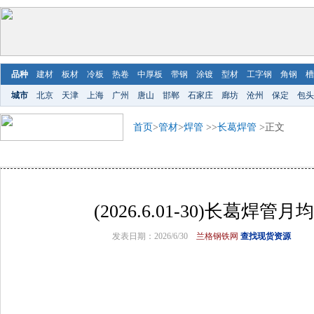
品种
建材
板材
冷板
热卷
中厚板
带钢
涂镀
型材
工字钢
角钢
槽
城市
北京
天津
上海
广州
唐山
邯郸
石家庄
廊坊
沧州
保定
包头
首页
>
管材
>
焊管
>>
长葛焊管
>正文
(2026.6.01-30)长葛焊管
发表日期：2026/6/30
兰格钢铁网
查找现货资源