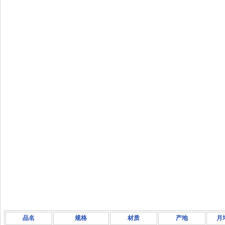
品名
规格
材质
产地
月