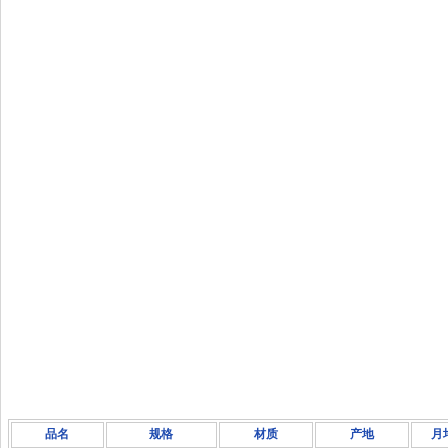
品名
规格
材质
产地
月