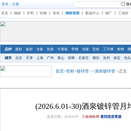
登录
|
注册
搜
首页
丨
钢材
丨
炉料
丨
特钢
丨
有色
丨
钢铁智策
丨
数据中心
丨
钢厂
丨
工地价
品种
建材
板材
冷板
热卷
中厚板
带钢
涂镀
型材
工字钢
角钢
槽
城市
北京
天津
上海
广州
唐山
邯郸
石家庄
廊坊
沧州
保定
包头
首页
>
管材
>
镀锌管
>>
酒泉镀锌管
>正文
(2026.6.01-30)酒泉镀锌
发表日期：2026/6/30
兰格钢铁网
查找现货资源