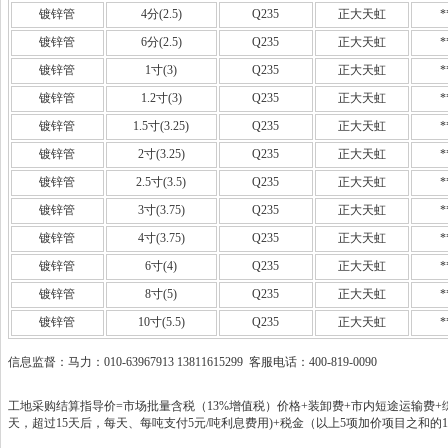
镀锌管
4分(2.5)
Q235
正大天虹
*
镀锌管
6分(2.5)
Q235
正大天虹
*
镀锌管
1寸(3)
Q235
正大天虹
*
镀锌管
1.2寸(3)
Q235
正大天虹
*
镀锌管
1.5寸(3.25)
Q235
正大天虹
*
镀锌管
2寸(3.25)
Q235
正大天虹
*
镀锌管
2.5寸(3.5)
Q235
正大天虹
*
镀锌管
3寸(3.75)
Q235
正大天虹
*
镀锌管
4寸(3.75)
Q235
正大天虹
*
镀锌管
6寸(4)
Q235
正大天虹
*
镀锌管
8寸(5)
Q235
正大天虹
*
镀锌管
10寸(5.5)
Q235
正大天虹
*
信息监督：马力：010-63967913 13811615299 客服电话：400-819-0090
工地采购结算指导价=市场批量含税（13%增值税）价格+装卸费+市内短途运输费+综
天，超过15天后，每天、每吨支付5元/吨利息费用)+税金（以上5项加价项目之和的