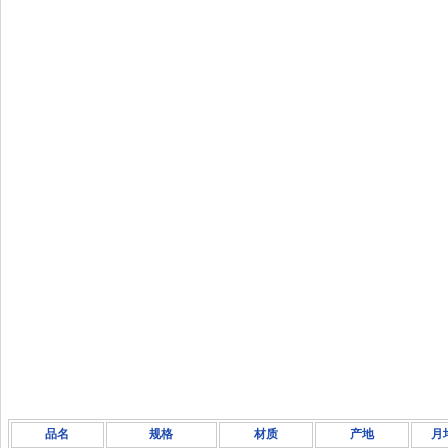
品名
规格
材质
产地
月