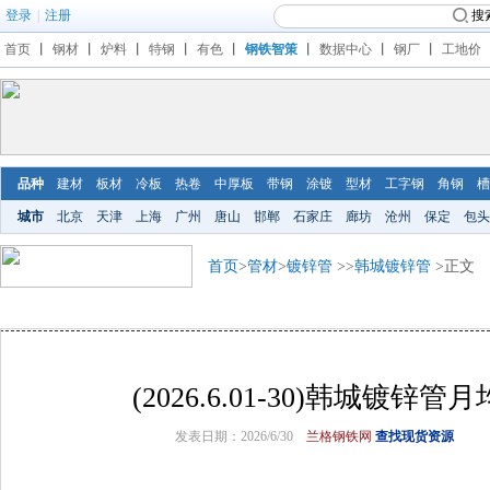
登录
|
注册
搜
首页
丨
钢材
丨
炉料
丨
特钢
丨
有色
丨
钢铁智策
丨
数据中心
丨
钢厂
丨
工地价
品种
建材
板材
冷板
热卷
中厚板
带钢
涂镀
型材
工字钢
角钢
槽
城市
北京
天津
上海
广州
唐山
邯郸
石家庄
廊坊
沧州
保定
包头
首页
>
管材
>
镀锌管
>>
韩城镀锌管
>正文
(2026.6.01-30)韩城镀锌
发表日期：2026/6/30
兰格钢铁网
查找现货资源