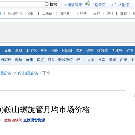
搜索
钢铁智策
兰格云商
兰格物流
策
丨
数据中心
丨
钢厂
丨
工地价
丨
周均价
丨
月均价
丨
库存
丨
统计
丨
研究
丨
钢
涂镀
型材
工字钢
角钢
槽钢
H型钢
管材
焊管
镀锌管
无缝管
矿石
石家庄
廊坊
沧州
保定
包头
呼和浩特
银川
太原
河南
郑州
西安
山
螺旋管
>>
鞍山螺旋管
>正文
01-30)鞍山螺旋管月均市场价格
0
兰格钢铁网
查找现货资源