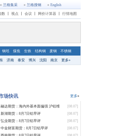
兰格集采
兰格搜钢
English
指数
丨
视点
丨
会议
丨
网价计算器
丨
行情地图
钢坯
煤焦
生铁
结构钢
废钢
不锈钢
东
济南
泰安
博兴
沈阳
南京
更多»