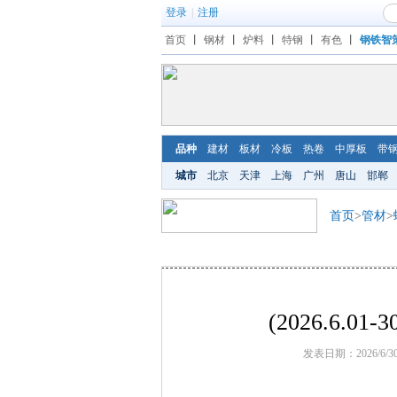
登录
|
注册
首页
丨
钢材
丨
炉料
丨
特钢
丨
有色
丨
钢铁智
品种
建材
板材
冷板
热卷
中厚板
带
城市
北京
天津
上海
广州
唐山
邯郸
首页
>
管材
>
(2026.6.
发表日期：2026/6/3