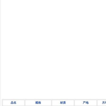
品名
规格
材质
产地
月