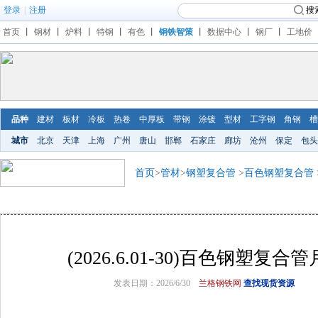
登录
|
注册
搜
首页
丨
钢材
丨
炉料
丨
特钢
丨
有色
丨
钢铁智策
丨
数据中心
丨
钢厂
丨
工地价
品种
建材
板材
冷板
热卷
中厚板
带钢
涂镀
型材
工字钢
角钢
槽
城市
北京
天津
上海
广州
唐山
邯郸
石家庄
廊坊
沧州
保定
包头
首页
>
管材
>
钢塑复合管
>
百色钢塑复合管
(2026.6.01-30)百色钢塑复
发表日期：2026/6/30
兰格钢铁网
查找现货资源