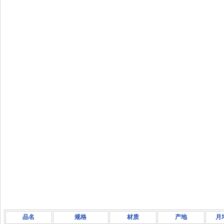
品名
规格
材质
产地
月