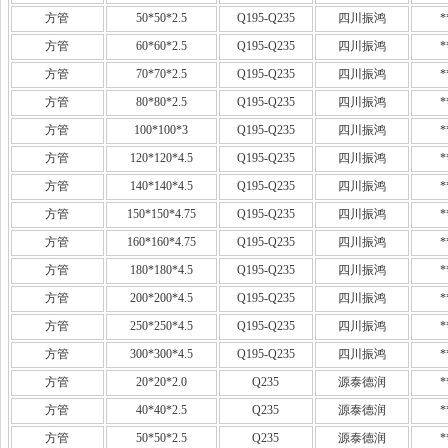
方管
50*50*2.5
Q195-Q235
四川振鸿
*
方管
60*60*2.5
Q195-Q235
四川振鸿
*
方管
70*70*2.5
Q195-Q235
四川振鸿
*
方管
80*80*2.5
Q195-Q235
四川振鸿
*
方管
100*100*3
Q195-Q235
四川振鸿
*
方管
120*120*4.5
Q195-Q235
四川振鸿
*
方管
140*140*4.5
Q195-Q235
四川振鸿
*
方管
150*150*4.75
Q195-Q235
四川振鸿
*
方管
160*160*4.75
Q195-Q235
四川振鸿
*
方管
180*180*4.5
Q195-Q235
四川振鸿
*
方管
200*200*4.5
Q195-Q235
四川振鸿
*
方管
250*250*4.5
Q195-Q235
四川振鸿
*
方管
300*300*4.5
Q195-Q235
四川振鸿
*
方管
20*20*2.0
Q235
源泰德润
*
方管
40*40*2.5
Q235
源泰德润
*
方管
50*50*2.5
Q235
源泰德润
*