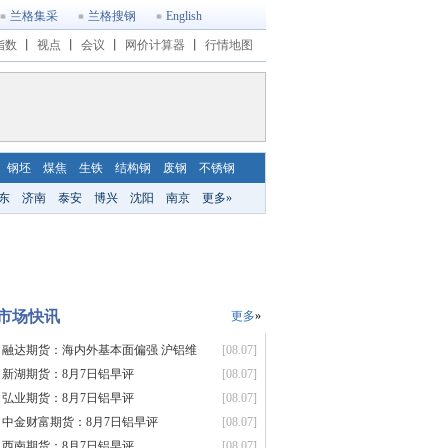
兰格集采
兰格搜钢
English
指数
丨
视点
丨
会议
丨
网价计算器
丨
行情地图
钢坯
煤焦
生铁
结构钢
废钢
不锈钢
东
济南
泰安
博兴
沈阳
南京
更多»