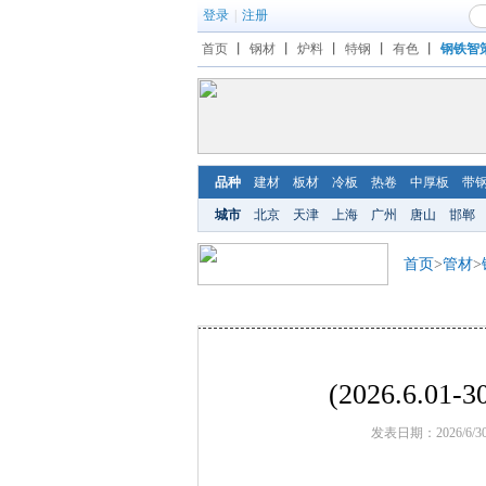
登录
|
注册
首页
丨
钢材
丨
炉料
丨
特钢
丨
有色
丨
钢铁智
品种
建材
板材
冷板
热卷
中厚板
带
城市
北京
天津
上海
广州
唐山
邯郸
首页
>
管材
>
(2026.6.
发表日期：2026/6/3