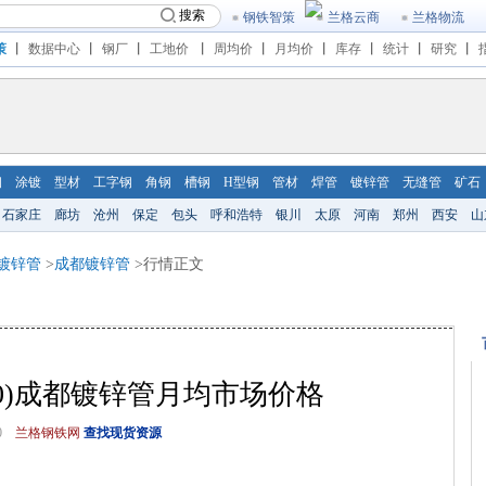
搜索
钢铁智策
兰格云商
兰格物流
策
丨
数据中心
丨
钢厂
丨
工地价
丨
周均价
丨
月均价
丨
库存
丨
统计
丨
研究
丨
钢
涂镀
型材
工字钢
角钢
槽钢
H型钢
管材
焊管
镀锌管
无缝管
矿石
石家庄
廊坊
沧州
保定
包头
呼和浩特
银川
太原
河南
郑州
西安
山
镀锌管
>
成都镀锌管
>行情正文
01-30)成都镀锌管月均市场价格
0
兰格钢铁网
查找现货资源