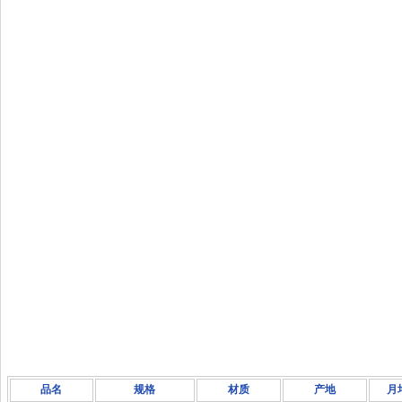
品名
规格
材质
产地
月