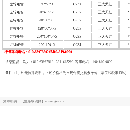
镀锌矩管
30*50*3
Q235
正大天虹
*
镀锌矩管
20*40*2.75
Q235
正大天虹
*
镀锌矩管
40*60*3.0
Q235
正大天虹
*
镀锌矩管
120*80*3.75
Q235
正大天虹
*
镀锌矩管
250*150*5.75
Q235
正大天虹
*
镀锌矩管
200*150*6
Q235
正大天虹
*
行情咨询电话：010-63978802或400-819-0090
信息监督：马力：010-63967913 13811615299 客服电话：400-819-0090
备注：
1、如无特殊说明，上述价格均为市场含税交易参考价（增值税税率13%）
文章编辑：【兰格钢铁网】www.lgmi.com