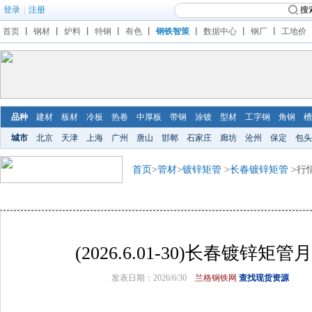
登录
|
注册
搜
首页
丨
钢材
丨
炉料
丨
特钢
丨
有色
丨
钢铁智策
丨
数据中心
丨
钢厂
丨
工地价
品种
建材
板材
冷板
热卷
中厚板
带钢
涂镀
型材
工字钢
角钢
槽
城市
北京
天津
上海
广州
唐山
邯郸
石家庄
廊坊
沧州
保定
包头
首页
>
管材
>
镀锌矩管
>
长春镀锌矩管
>行
(2026.6.01-30)长春镀锌
发表日期：2026/6/30
兰格钢铁网
查找现货资源