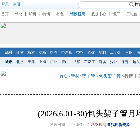
登录
|
注册
搜
首页
丨
钢材
丨
炉料
丨
特钢
丨
有色
丨
钢铁智策
丨
数据中心
丨
钢厂
丨
工地价
品种
建材
板材
冷板
热卷
中厚板
带钢
涂镀
型材
工字钢
角钢
槽
城市
北京
天津
上海
广州
唐山
邯郸
石家庄
廊坊
沧州
保定
包头
首页
>
管材
>
架子管
>
包头架子管
>行情正
(2026.6.01-30)包头架子
发表日期：2026/6/30
兰格钢铁网
查找现货资源