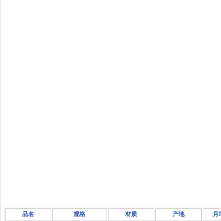
品名
规格
材质
产地
月