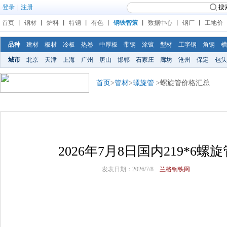
登录
|
注册
搜
首页
丨
钢材
丨
炉料
丨
特钢
丨
有色
丨
钢铁智策
丨
数据中心
丨
钢厂
丨
工地价
品种
建材
板材
冷板
热卷
中厚板
带钢
涂镀
型材
工字钢
角钢
槽
城市
北京
天津
上海
广州
唐山
邯郸
石家庄
廊坊
沧州
保定
包头
首页
>
管材
>
螺旋管
>螺旋管价格汇总
2026年7月8日国内219*6
发表日期：2026/7/8
兰格钢铁网