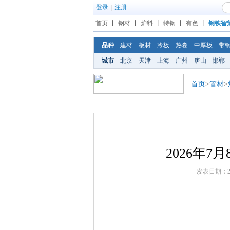
登录
|
注册
首页
丨
钢材
丨
炉料
丨
特钢
丨
有色
丨
钢铁智
品种
建材
板材
冷板
热卷
中厚板
带
城市
北京
天津
上海
广州
唐山
邯郸
首页
>
管材
>
2026年
发表日期：202