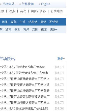
兰格集采
兰格搜钢
English
指数
丨
视点
丨
会议
丨
网价计算器
丨
行情地图
钢坯
煤焦
生铁
结构钢
废钢
不锈钢
东
济南
泰安
博兴
沈阳
南京
更多»