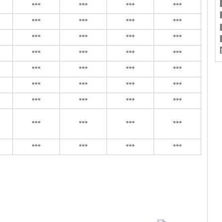
***
***
***
***
***
***
***
***
***
***
***
***
***
***
***
***
***
***
***
***
***
***
***
***
***
***
***
***
***
***
***
***
***
***
***
***