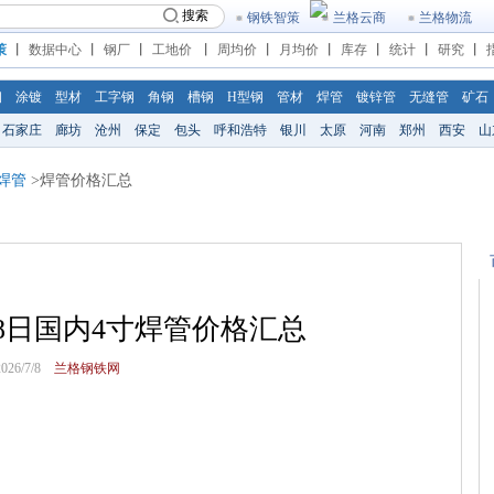
搜索
钢铁智策
兰格云商
兰格物流
策
丨
数据中心
丨
钢厂
丨
工地价
丨
周均价
丨
月均价
丨
库存
丨
统计
丨
研究
丨
钢
涂镀
型材
工字钢
角钢
槽钢
H型钢
管材
焊管
镀锌管
无缝管
矿石
石家庄
廊坊
沧州
保定
包头
呼和浩特
银川
太原
河南
郑州
西安
山
焊管
>焊管价格汇总
7月8日国内4寸焊管价格汇总
6/7/8
兰格钢铁网