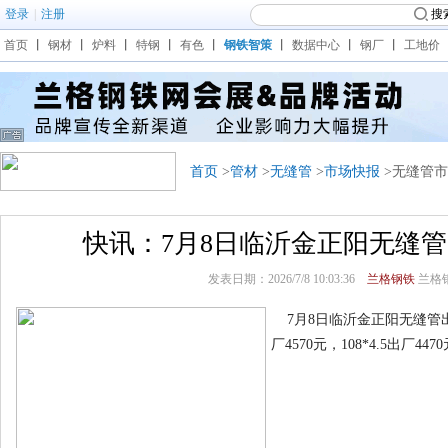
登录
|
注册
搜
首页
丨
钢材
丨
炉料
丨
特钢
丨
有色
丨
钢铁智策
丨
数据中心
丨
钢厂
丨
工地价
首页
>
管材
>
无缝管
>
市场快报
>无缝管
快讯：7月8日临沂金正阳无缝
发表日期：2026/7/8 10:03:36
兰格钢铁
兰格
7月8日临沂金正阳无缝管出
厂4570元，108*4.5出厂447