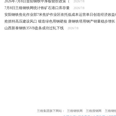
2026年7月8日普阳钢铁中厚板锁价政策（
2026/7/8
7月8日兰格钢铁网统计铁矿石港口库存量
2026/7/8
安阳钢铁焦化作业部7米焦炉作业区依托低成本运营单日创造经济效益60
抢抓特高压建设风口 锻造绿色用钢硬核 唐钢铁塔用钢产销量稳步增长
山西新泰钢铁35VB盘条成功过轧下线
2026/7/8