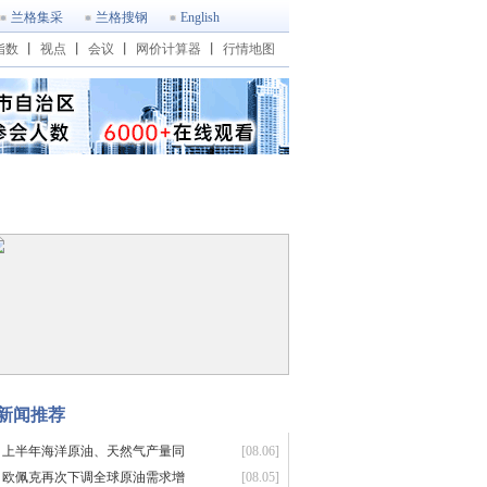
兰格集采
兰格搜钢
English
指数
丨
视点
丨
会议
丨
网价计算器
丨
行情地图