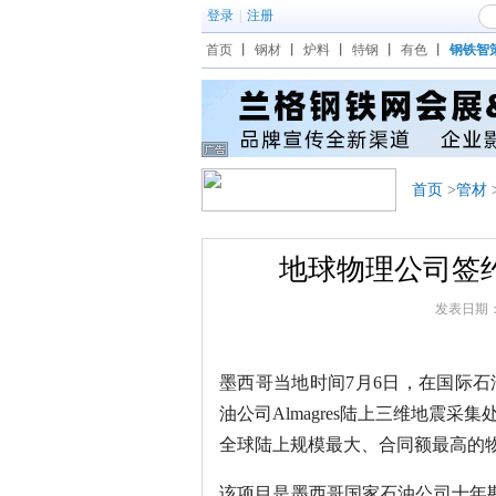
登录
|
注册
首页
丨
钢材
丨
炉料
丨
特钢
丨
有色
丨
钢铁智
首页
>
管材
地球物理公司签
发表日期：202
墨西哥当地时间7月6日，在国际
油公司Almagres陆上三维地震
全球陆上规模最大、合同额最高的
该项目是墨西哥国家石油公司十年勘