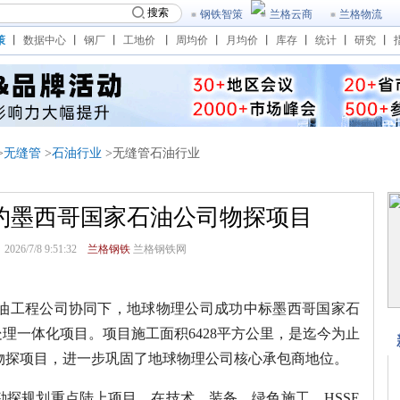
搜索
钢铁智策
兰格云商
兰格物流
策
丨
数据中心
丨
钢厂
丨
工地价
丨
周均价
丨
月均价
丨
库存
丨
统计
丨
研究
丨
>
无缝管
>
石油行业
>无缝管石油行业
约墨西哥国家石油公司物探项目
6/7/8 9:51:32
兰格钢铁
兰格钢铁网
石油工程公司协同下，地球物理公司成功中标墨西哥国家石
采集处理一体化项目。项目施工面积6428平方公里，是迄今为止
物探项目，进一步巩固了地球物理公司核心承包商地位。
探规划重点陆上项目，在技术、装备、绿色施工、HSSE