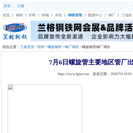
登录
|
注册
首页
丨
钢材
丨
炉料
丨
特钢
丨
有色
丨
钢铁智策
丨
数据中心
丨
钢厂
丨
工地价
现在位置：
兰格首页
>
管材
>
螺旋钢管
>
钢厂调价
>螺旋钢管钢厂调价
7月6日螺旋管主要地区管厂
https://www.lgmi.com 发表日期：2026/7/6 16:01