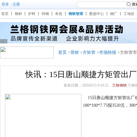
登录
|
注册
搜
首页
丨
钢材
丨
炉料
丨
特钢
丨
有色
丨
钢铁智策
丨
数据中心
丨
钢厂
丨
工地价
首页
>
管材
>
方矩管
>
市场快报
>方矩管
快讯：15日唐山顺捷方矩管出厂
发表日期：2026/6/15 9:16:22
兰格钢铁
兰格
15日唐山顺捷方矩管出厂价上调1
180*100*7.75报3520元，300