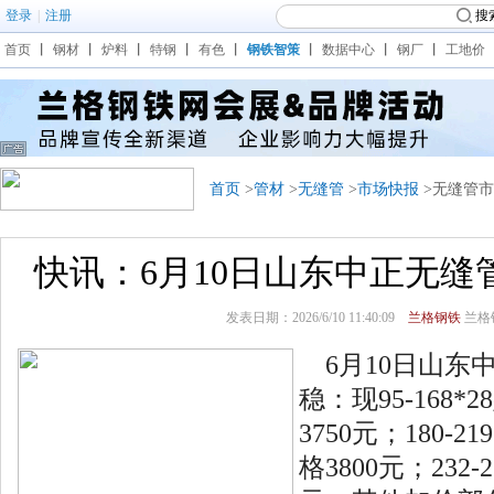
登录
|
注册
搜
首页
丨
钢材
丨
炉料
丨
特钢
丨
有色
丨
钢铁智策
丨
数据中心
丨
钢厂
丨
工地价
首页
>
管材
>
无缝管
>
市场快报
>无缝管
快讯：6月10日山东中正无缝
发表日期：2026/6/10 11:40:09
兰格钢铁
兰格
6月10日山东
稳：现95-168
3750元；180-
格3800元；232