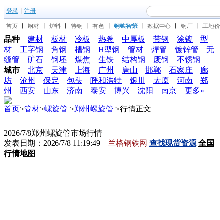
登录
|
注册
首页
丨
钢材
丨
炉料
丨
特钢
丨
有色
丨
钢铁智策
丨
数据中心
丨
钢厂
丨
工地价
品种
建材
板材
冷板
热卷
中厚板
带钢
涂镀
型
材
工字钢
角钢
槽钢
H型钢
管材
焊管
镀锌管
无
缝管
矿石
钢坯
煤焦
生铁
结构钢
废钢
不锈钢
城市
北京
天津
上海
广州
唐山
邯郸
石家庄
廊
坊
沧州
保定
包头
呼和浩特
银川
太原
河南
郑
州
西安
山东
济南
泰安
博兴
沈阳
南京
更多»
首页
>
管材
>
螺旋管
>
郑州螺旋管
>行情正文
2026/7/8郑州螺旋管市场行情
发表日期：2026/7/8 11:19:49
兰格钢铁网
查找现货资源
全国
行情地图