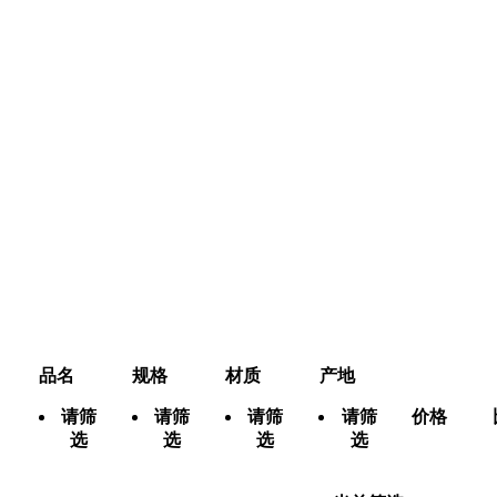
品名
规格
材质
产地
请筛
请筛
请筛
请筛
价格
选
选
选
选