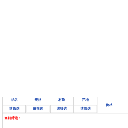
品名
规格
材质
产地
价格
请筛选
请筛选
请筛选
请筛选
当前筛选：