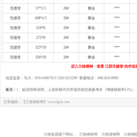
无缝管
57*3.5
20#
磐金
***
无缝管
108*4.5
20#
磐金
***
无缝管
219*6
20#
磐金
***
无缝管
273*8
20#
磐金
***
无缝管
325*10
20#
磐金
***
无缝管
356*20
20#
磐金
***
进入兰格搜钢 查看 江阴无缝管 供求信
信息监督：马力：010-63967913 13811615299 客服电话：400-819-0090
备注：
1、如无特殊说明，上述价格均为市场含税交易参考价（增值税税率13%）
文章编辑：【兰格钢铁网】www.lgmi.com