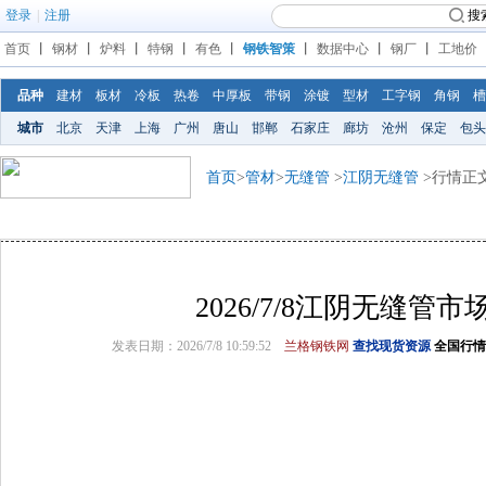
登录
|
注册
搜
首页
丨
钢材
丨
炉料
丨
特钢
丨
有色
丨
钢铁智策
丨
数据中心
丨
钢厂
丨
工地价
品种
建材
板材
冷板
热卷
中厚板
带钢
涂镀
型材
工字钢
角钢
槽
城市
北京
天津
上海
广州
唐山
邯郸
石家庄
廊坊
沧州
保定
包头
首页
>
管材
>
无缝管
>
江阴无缝管
>行情正
2026/7/8江阴无缝管市
发表日期：2026/7/8 10:59:52
兰格钢铁网
查找现货资源
全国行情