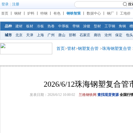
登录
|
注册
搜
首页
丨
钢材
丨
炉料
丨
特钢
丨
有色
丨
钢铁智策
丨
数据中心
丨
钢厂
丨
工地价
品种
建材
板材
冷板
热卷
中厚板
带钢
涂镀
型材
工字钢
角钢
槽
城市
北京
天津
上海
广州
唐山
邯郸
石家庄
廊坊
沧州
保定
包头
首页
>
管材
>
钢塑复合管
>
珠海钢塑复合管
2026/6/12珠海钢塑复合
发表日期：2026/6/12 10:00:02
兰格钢铁网
查找现货资源
全国行