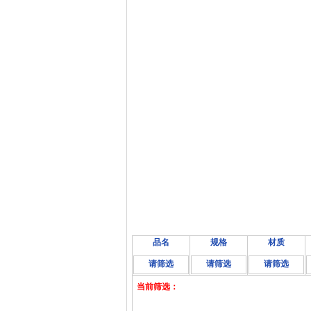
品名
规格
材质
请筛选
请筛选
请筛选
当前筛选：