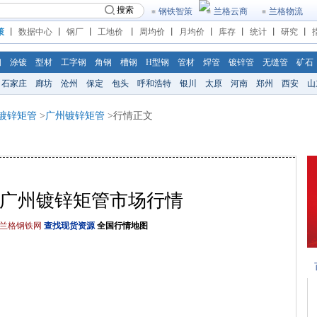
搜索
钢铁智策
兰格云商
兰格物流
策
丨
数据中心
丨
钢厂
丨
工地价
丨
周均价
丨
月均价
丨
库存
丨
统计
丨
研究
丨
钢
涂镀
型材
工字钢
角钢
槽钢
H型钢
管材
焊管
镀锌管
无缝管
矿石
石家庄
廊坊
沧州
保定
包头
呼和浩特
银川
太原
河南
郑州
西安
山
镀锌矩管
>
广州镀锌矩管
>行情正文
6/12广州镀锌矩管市场行情
兰格钢铁网
查找现货资源
全国行情地图