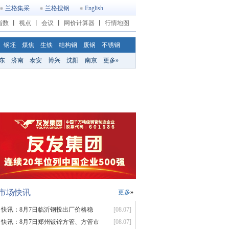
兰格集采
兰格搜钢
English
指数
丨
视点
丨
会议
丨
网价计算器
丨
行情地图
钢坯
煤焦
生铁
结构钢
废钢
不锈钢
东
济南
泰安
博兴
沈阳
南京
更多»