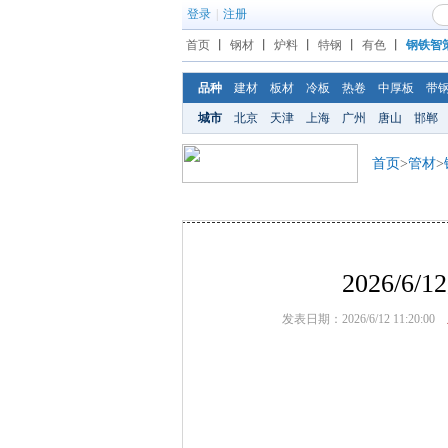
登录
|
注册
首页
丨
钢材
丨
炉料
丨
特钢
丨
有色
丨
钢铁智
品种
建材
板材
冷板
热卷
中厚板
带
城市
北京
天津
上海
广州
唐山
邯郸
首页
>
管材
>
2026/
发表日期：2026/6/12 11:20:00