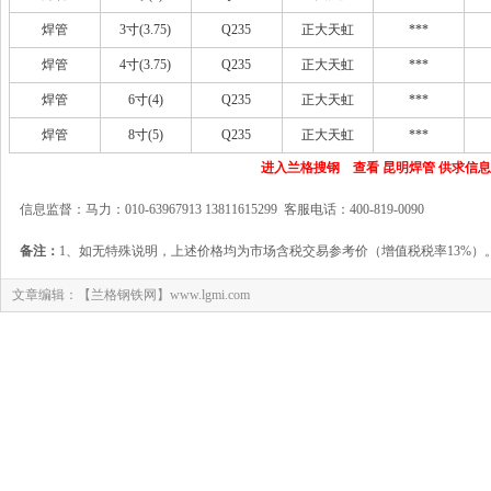
焊管
3寸(3.75)
Q235
正大天虹
***
焊管
4寸(3.75)
Q235
正大天虹
***
焊管
6寸(4)
Q235
正大天虹
***
焊管
8寸(5)
Q235
正大天虹
***
进入兰格搜钢 查看 昆明焊管 供求信息
信息监督：马力：010-63967913 13811615299 客服电话：400-819-0090
备注：
1、如无特殊说明，上述价格均为市场含税交易参考价（增值税税率13%）
文章编辑：【兰格钢铁网】www.lgmi.com