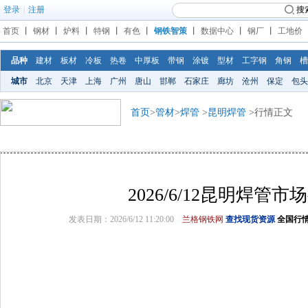
登录
|
注册
搜
首页
丨
钢材
丨
炉料
丨
特钢
丨
有色
丨
钢铁智策
丨
数据中心
丨
钢厂
丨
工地价
品种
建材
板材
冷板
热卷
中厚板
带钢
涂镀
型材
工字钢
角钢
槽
城市
北京
天津
上海
广州
唐山
邯郸
石家庄
廊坊
沧州
保定
包头
首页
>
管材
>
焊管
>
昆明焊管
>行情正文
2026/6/12昆明焊管市
发表日期：2026/6/12 11:20:00
兰格钢铁网
查找现货资源
全国行