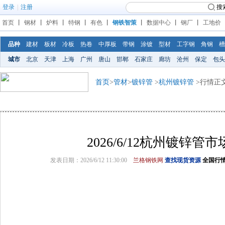
登录
|
注册
搜
首页
丨
钢材
丨
炉料
丨
特钢
丨
有色
丨
钢铁智策
丨
数据中心
丨
钢厂
丨
工地价
品种
建材
板材
冷板
热卷
中厚板
带钢
涂镀
型材
工字钢
角钢
槽
城市
北京
天津
上海
广州
唐山
邯郸
石家庄
廊坊
沧州
保定
包头
首页
>
管材
>
镀锌管
>
杭州镀锌管
>行情正
2026/6/12杭州镀锌管
发表日期：2026/6/12 11:30:00
兰格钢铁网
查找现货资源
全国行