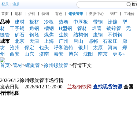
登录
|
注册
搜
首页
丨
钢材
丨
炉料
丨
特钢
丨
有色
丨
钢铁智策
丨
数据中心
丨
钢厂
丨
工地价
品种
建材
板材
冷板
热卷
中厚板
带钢
涂镀
型
材
工字钢
角钢
槽钢
H型钢
管材
焊管
镀锌管
无
缝管
矿石
钢坯
煤焦
生铁
结构钢
废钢
不锈钢
城市
北京
天津
上海
广州
唐山
邯郸
石家庄
廊
坊
沧州
保定
包头
呼和浩特
银川
太原
河南
郑
州
西安
山东
济南
泰安
博兴
沈阳
南京
更多»
首页
>
管材
>
螺旋管
>
徐州螺旋管
>行情正文
2026/6/12徐州螺旋管市场行情
发表日期：2026/6/12 11:20:00
兰格钢铁网
查找现货资源
全国
行情地图