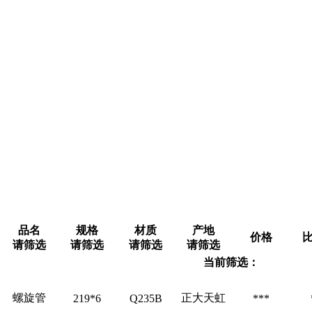
品名
规格
材质
产地
价格
请筛选
请筛选
请筛选
请筛选
当前筛选：
螺旋管
正大天虹
219*6
Q235B
***