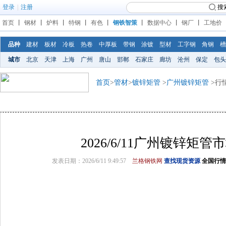
登录
|
注册
搜
首页
丨
钢材
丨
炉料
丨
特钢
丨
有色
丨
钢铁智策
丨
数据中心
丨
钢厂
丨
工地价
品种
建材
板材
冷板
热卷
中厚板
带钢
涂镀
型材
工字钢
角钢
槽
城市
北京
天津
上海
广州
唐山
邯郸
石家庄
廊坊
沧州
保定
包头
首页
>
管材
>
镀锌矩管
>
广州镀锌矩管
>行
2026/6/11广州镀锌矩
发表日期：2026/6/11 9:49:57
兰格钢铁网
查找现货资源
全国行情