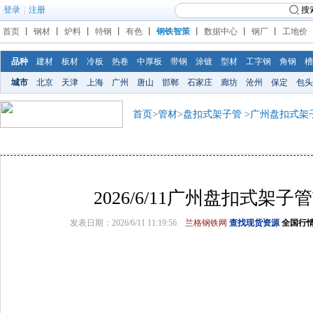
登录
|
注册
搜
首页
丨
钢材
丨
炉料
丨
特钢
丨
有色
丨
钢铁智策
丨
数据中心
丨
钢厂
丨
工地价
品种
建材
板材
冷板
热卷
中厚板
带钢
涂镀
型材
工字钢
角钢
槽
城市
北京
天津
上海
广州
唐山
邯郸
石家庄
廊坊
沧州
保定
包头
首页
>
管材
>
盘扣式架子管
>
广州盘扣式架
2026/6/11广州盘扣式架
发表日期：2026/6/11 11:19:56
兰格钢铁网
查找现货资源
全国行