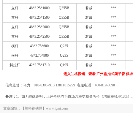
立杆
48*3.25*1000
Q355B
君诚
***
立杆
48*3.25*1500
Q355B
君诚
***
立杆
48*3.25*2000
Q355B
君诚
***
立杆
48*3.25*2500
Q355B
君诚
***
横杆
48*2.75*600
Q235
君诚
***
横杆
48*2.75*900
Q235
君诚
***
斜拉杆
42*2.75*1710
Q195
君诚
***
进入兰格搜钢 查看 广州盘扣式架子管 供
信息监督：马力：010-63967913 13811615299 客服电话：400-819-0090
备注：
1、如无特殊说明，上述价格均为市场含税交易参考价（增值税税率13%）
文章编辑：【兰格钢铁网】www.lgmi.com