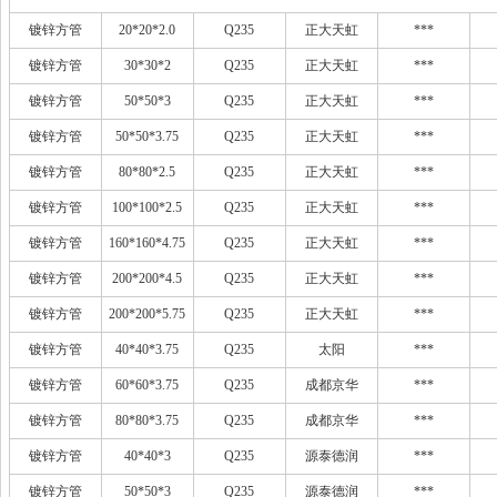
镀锌方管
20*20*2.0
Q235
正大天虹
***
镀锌方管
30*30*2
Q235
正大天虹
***
镀锌方管
50*50*3
Q235
正大天虹
***
镀锌方管
50*50*3.75
Q235
正大天虹
***
镀锌方管
80*80*2.5
Q235
正大天虹
***
镀锌方管
100*100*2.5
Q235
正大天虹
***
镀锌方管
160*160*4.75
Q235
正大天虹
***
镀锌方管
200*200*4.5
Q235
正大天虹
***
镀锌方管
200*200*5.75
Q235
正大天虹
***
镀锌方管
40*40*3.75
Q235
太阳
***
镀锌方管
60*60*3.75
Q235
成都京华
***
镀锌方管
80*80*3.75
Q235
成都京华
***
镀锌方管
40*40*3
Q235
源泰德润
***
镀锌方管
50*50*3
Q235
源泰德润
***