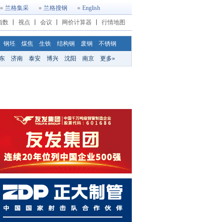
兰格集采
兰格搜钢
English
指数
丨
视点
丨
会议
丨
网价计算器
丨
行情地图
钢坯
煤焦
生铁
结构钢
废钢
不锈钢
东
济南
泰安
博兴
沈阳
南京
更多»