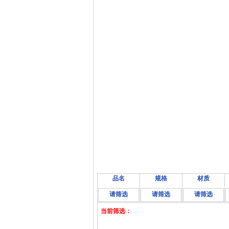
品名
规格
材质
请筛选
请筛选
请筛选
当前筛选：