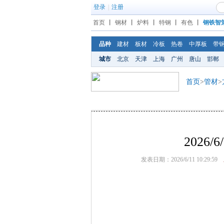
登录
|
注册
首页
丨
钢材
丨
炉料
丨
特钢
丨
有色
丨
钢铁智
品种
建材
板材
冷板
热卷
中厚板
带
城市
北京
天津
上海
广州
唐山
邯郸
首页
>
管材
>
2026
发表日期：2026/6/11 10:29:59