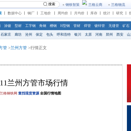
搜索
钢铁智策
兰格云商
兰格物流
策
丨
数据中心
丨
钢厂
丨
工地价
丨
周均价
丨
月均价
丨
库存
丨
统计
丨
研究
丨
钢
涂镀
型材
工字钢
角钢
槽钢
H型钢
管材
焊管
镀锌管
无缝管
矿石
石家庄
廊坊
沧州
保定
包头
呼和浩特
银川
太原
河南
郑州
西安
山
方管
>
兰州方管
>行情正文
/6/11兰州方管市场行情
兰格钢铁网
查找现货资源
全国行情地图